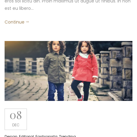
eros sol licitu din. Proin maximus ut augue ut finibus. In non
est eu libero…
Continue
08
DEC
Design
,
Editorial
,
Fashionista
,
Trending